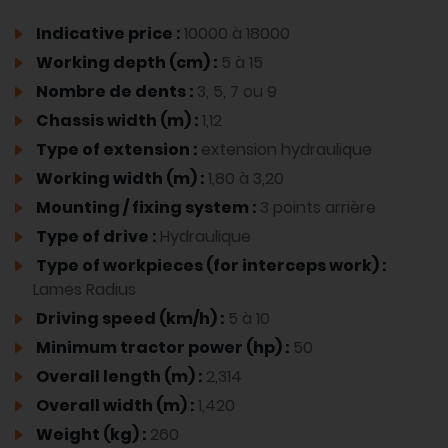
Indicative price :
10000 à 18000
Working depth (cm) :
5 à 15
Nombre de dents :
3, 5, 7 ou 9
Chassis width (m) :
1,12
Type of extension :
extension hydraulique
Working width (m) :
1,80 à 3,20
Mounting / fixing system :
3 points arrière
Type of drive :
Hydraulique
Type of workpieces (for interceps work) :
Lames Radius
Driving speed (km/h) :
5 à 10
Minimum tractor power (hp) :
50
Overall length (m) :
2,314
Overall width (m) :
1,420
Weight (kg) :
260