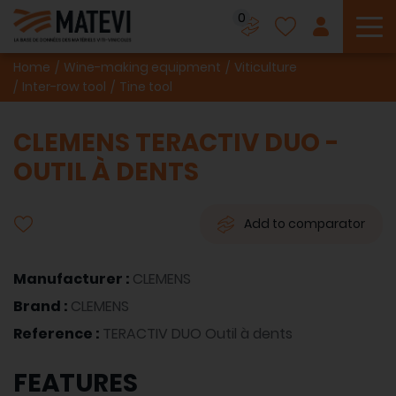
0
To
Home
Wine-making equipment
Viticulture
Inter-row tool
Tine tool
CLEMENS TERACTIV DUO -
OUTIL À DENTS
Add to comparator
Manufacturer :
CLEMENS
Brand :
CLEMENS
Reference :
TERACTIV DUO Outil à dents
FEATURES