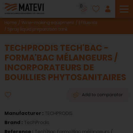
0
To
Home
Wine-making equipment
Effluents
Spray liquid preparation tank
TECHPRODIS TECH'BAC -
FORMA'BAC MÉLANGEURS /
INCORPORATEURS DE
BOUILLIES PHYTOSANITAIRES
Add to comparator
Manufacturer :
TECHPRODIS
Brand :
TechProdis
Reference :
Tech'Bac Forma'Bac mélangeurs /