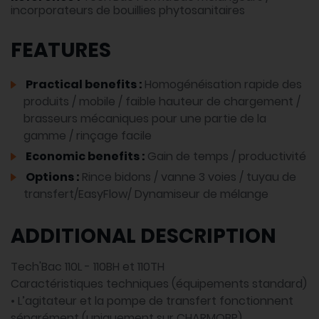
incorporateurs de bouillies phytosanitaires
FEATURES
Practical benefits :
Homogénéisation rapide des
produits / mobile / faible hauteur de chargement /
brasseurs mécaniques pour une partie de la
gamme / rinçage facile
Economic benefits :
Gain de temps / productivité
Options :
Rince bidons / vanne 3 voies / tuyau de
transfert/EasyFlow/ Dynamiseur de mélange
ADDITIONAL DESCRIPTION
Tech'Bac 110L - 110BH et 110TH
Caractéristiques techniques (équipements standard)
• L’agitateur et la pompe de transfert fonctionnent
séparément (uniquement sur CHARMOBP)