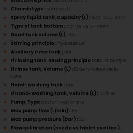
Indicative price :
19500 à 30000
Chassis type :
semi porté
Spray liquid tank, Capacity (L) :
800, 1000, 1500
Type of tank bottom :
pointe de diamant
Dead tank volume (L) :
45
Stirring principle :
hydraulique
Auxiliary rinse tank :
oui
If rinsing tank, Rinsing principle :
circuit pompe
If rinse tank, Volume (L) :
10 de la valeur de la
cuve
Hand-washing tank :
oui
If hand-washing tank, Volume (L) :
16 litres
Pump, Type :
piston membrane
Max pump flow (L/min) :
85
Max pump pressure (bar) :
20
Flow calibration (nozzle vs tablet vs other) :