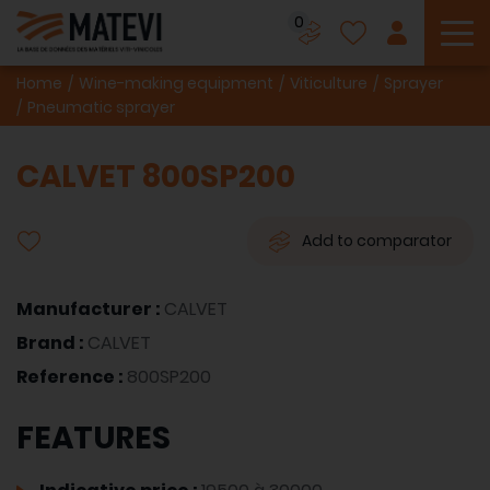
0
To
Home
Wine-making equipment
Viticulture
Sprayer
Pneumatic sprayer
CALVET 800SP200
Add to comparator
Manufacturer :
CALVET
Brand :
CALVET
Reference :
800SP200
FEATURES