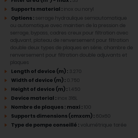
Filter area (m²) - max :
33
Supports material :
inox ou noryl
Options :
serrage hydraulique semiautomatique
ou automatique avec maintien de la pression de
serrage, bypass, cadres creux pour filtration avec
adjuvant, plateau de renversement pour filtration
double deux types de plaques en série, chambre de
renversement pour filtration double adjuvants et
plaques
Length of device (m) :
3.270
Width of device (m) :
0.750
Height of device (m) :
1.450
Device material :
inox 316L
Nombre de plaques : maxi :
100
Supports dimensions (cmxcm) :
60x60
Type de pompe conseillé :
volumétrique tarée