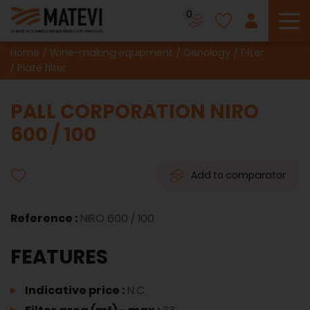
0
To
Home
Wine-making equipment
Oenology
Filter
Plate filter
PALL CORPORATION NIRO
600 / 100
Add to comparator
Reference :
NIRO 600 / 100
FEATURES
Indicative price :
N.C.