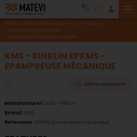
0
To
Home
Wine-making equipment
Viticulture
Vine suckering machine
Mechanical suckering machine
KMS - RINKLIN EPKMS -
EPAMPREUSE MÉCANIQUE
Add to comparator
Manufacturer :
KMS - RINKLIN
Brand :
KMS
Reference :
EPKMS Epampreuse mécanique