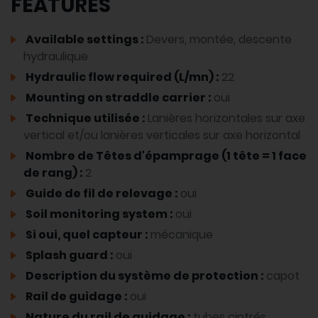
FEATURES
Available settings :
Devers, montée, descente
hydraulique
Hydraulic flow required (L/mn) :
22
Mounting on straddle carrier :
oui
Technique utilisée :
Lanières horizontales sur axe
vertical et/ou lanières verticales sur axe horizontal
Nombre de Têtes d'épamprage (1 tête = 1 face
de rang) :
2
Guide de fil de relevage :
oui
Soil monitoring system :
oui
Si oui, quel capteur :
mécanique
Splash guard :
oui
Description du système de protection :
capot
Rail de guidage :
oui
Nature du rail de guidage :
tubes cintrés