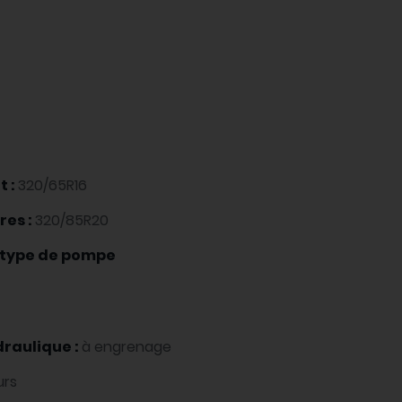
t :
320/65R16
res :
320/85R20
, type de pompe
draulique :
à engrenage
urs