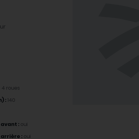
ur
e 4 roues
) :
140
 avant :
oui
arrière :
oui