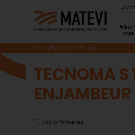
Wine
equ
Home
Equipment catalogue
TECNOMA S 1
ENJAMBEUR
Add to favourites