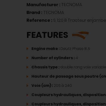
Manufacturer :
TECNOMA
Brand :
TECNOMA
Reference :
S 120 B Tracteur enjambe
FEATURES
Engine make :
Deutz Phase III A
Number of cylinders :
4
Chassis type :
double rang voie variabl
Hauteur de passage sous poutre (cm
Voie (cm) :
205 à 240
Coupleurs hydrauliques, disposition
Coupleurs hydrauliques, disposition 