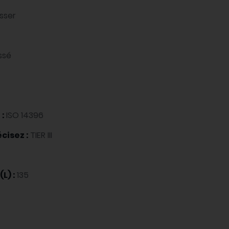
sser
ssé
 :
ISO 14396
cisez :
TIER III
L) :
135