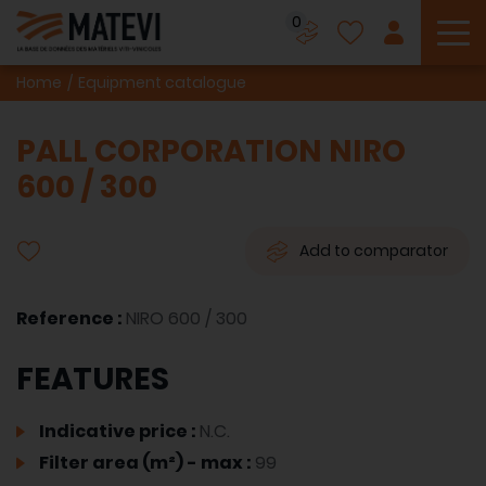
0
To
Home
Equipment catalogue
PALL CORPORATION NIRO
600 / 300
Add to comparator
Reference :
NIRO 600 / 300
FEATURES
Indicative price :
N.C.
Filter area (m²) - max :
99