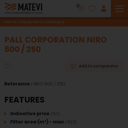
0
To
Home
Equipment catalogue
PALL CORPORATION NIRO
600 / 250
Add to comparator
Reference :
NIRO 600 / 250
FEATURES
Indicative price :
N.C.
Filter area (m²) - max :
82.5