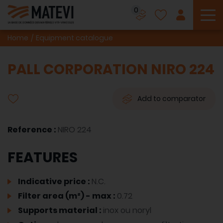
0
To
Home
Equipment catalogue
PALL CORPORATION NIRO 224
Add to comparator
Reference :
NIRO 224
FEATURES
Indicative price :
N.C.
Filter area (m²) - max :
0.72
Supports material :
inox ou noryl