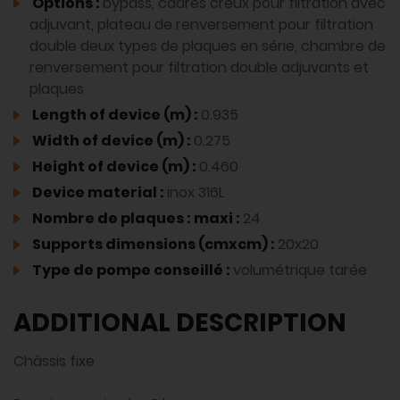
Options :
bypass, cadres creux pour filtration avec
adjuvant, plateau de renversement pour filtration
double deux types de plaques en série, chambre de
renversement pour filtration double adjuvants et
plaques
Length of device (m) :
0.935
Width of device (m) :
0.275
Height of device (m) :
0.460
Device material :
inox 316L
Nombre de plaques : maxi :
24
Supports dimensions (cmxcm) :
20x20
Type de pompe conseillé :
volumétrique tarée
ADDITIONAL DESCRIPTION
Châssis fixe