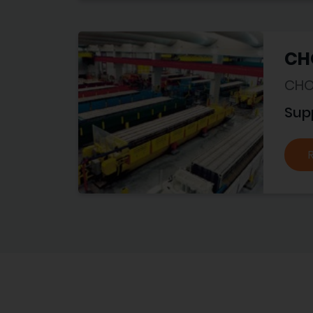
CH
CHO
Sup