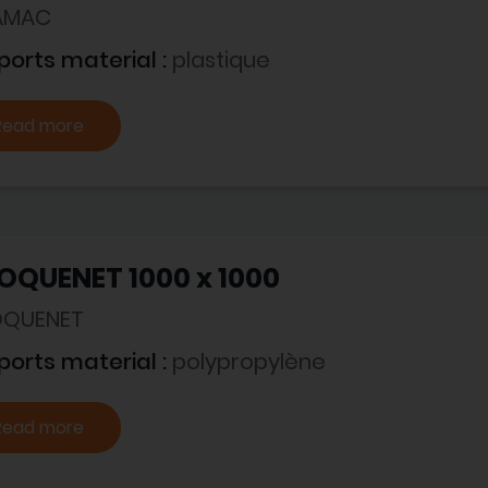
AMAC
ports material :
plastique
Read more
OQUENET 1000 x 1000
QUENET
ports material :
polypropylène
Read more