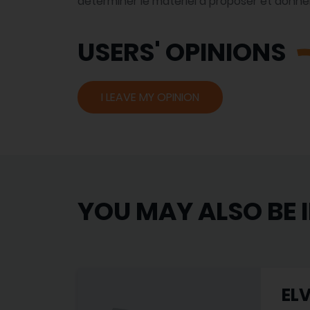
déterminer le matériel à proposer et donne
USERS' OPINIONS
I LEAVE MY OPINION
YOU MAY ALSO BE 
EL