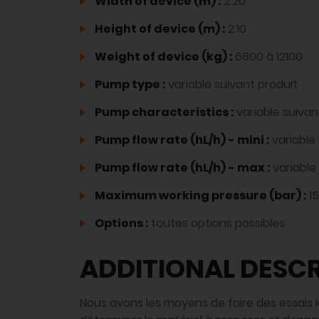
Width of device (m) :
2.20
Height of device (m) :
2.10
Weight of device (kg) :
6800 à 12100
Pump type :
variable suivant produit
Pump characteristics :
variable suivan
Pump flow rate (hL/h) - mini :
variable
Pump flow rate (hL/h) - max :
variable
Maximum working pressure (bar) :
15
Options :
toutes options possibles
ADDITIONAL DESCR
Nous avons les moyens de faire des essais la