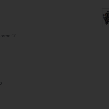
forme CE
0