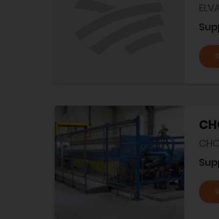
ELV
Sup
CH
CHO
Sup