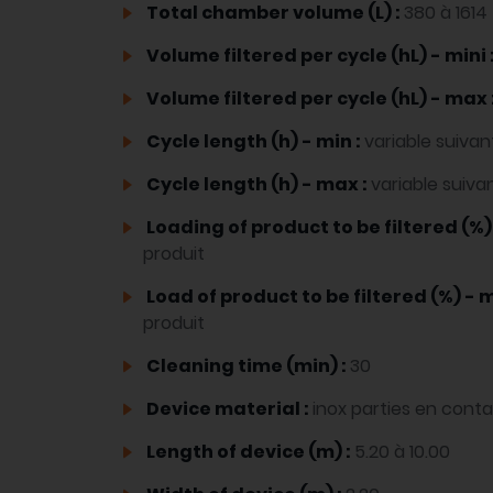
Total chamber volume (L) :
380 à 1614
Volume filtered per cycle (hL) - mini 
Volume filtered per cycle (hL) - max 
Cycle length (h) - min :
variable suivan
Cycle length (h) - max :
variable suiva
Loading of product to be filtered (%)
produit
Load of product to be filtered (%) - 
produit
Cleaning time (min) :
30
Device material :
inox parties en cont
Length of device (m) :
5.20 à 10.00