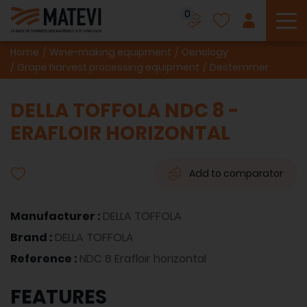
0
To
Home
Wine-making equipment
Oenology
Grape harvest processing equipment
Destemmer
DELLA TOFFOLA NDC 8 -
ERAFLOIR HORIZONTAL
Add to comparator
Manufacturer :
DELLA TOFFOLA
Brand :
DELLA TOFFOLA
Reference :
NDC 8 Erafloir horizontal
FEATURES