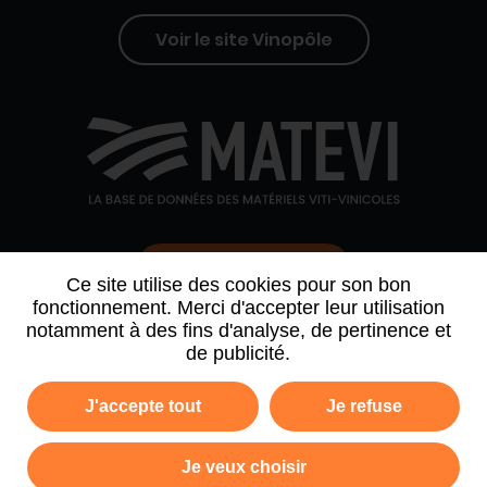
Voir le site Vinopôle
Contactez-nous
Ce site utilise des cookies pour son bon
fonctionnement. Merci d'accepter leur utilisation
notamment à des fins d'analyse, de pertinence et
QUI SOMMES-NOUS
AGENDA
PARTENAIRES
de publicité.
ARCHIVE NEWSLETTER
J'accepte tout
Je refuse
Politique de confidentialité
Mentions légales
Je veux choisir
Plan du site
CGV