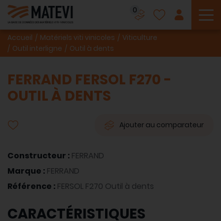
0
To
Accueil
Matériels viti vinicoles
Viticulture
Outil interligne
Outil à dents
FERRAND FERSOL F270 -
OUTIL À DENTS
Ajouter au comparateur
Constructeur :
FERRAND
Marque :
FERRAND
Référence :
FERSOL F270 Outil à dents
CARACTÉRISTIQUES