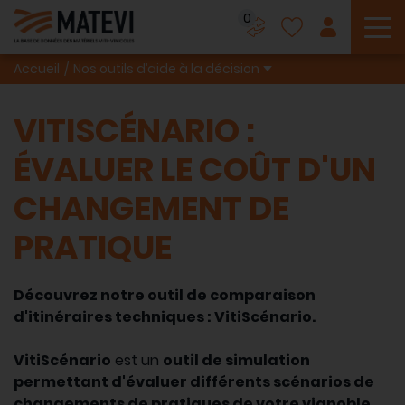
0
To
Accueil
Nos outils d’aide à la décision
VITISCÉNARIO :
ÉVALUER LE COÛT D'UN
CHANGEMENT DE
PRATIQUE
Découvrez notre outil de comparaison
d'itinéraires techniques : VitiScénario.
VitiScénario
est un
outil de simulation
permettant d'évaluer différents scénarios de
changements de pratiques de votre vignoble,