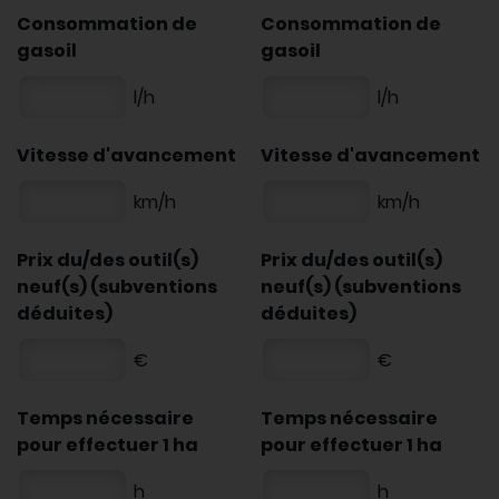
Consommation de
Consommation de
gasoil
gasoil
l/h
l/h
Vitesse d'avancement
Vitesse d'avancement
km/h
km/h
Prix du/des outil(s)
Prix du/des outil(s)
neuf(s) (subventions
neuf(s) (subventions
déduites)
déduites)
€
€
Temps nécessaire
Temps nécessaire
pour effectuer 1 ha
pour effectuer 1 ha
h
h