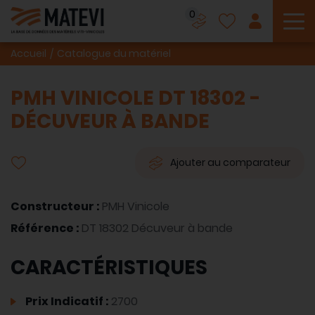
0
To
Accueil
Catalogue du matériel
PMH VINICOLE DT 18302 -
DÉCUVEUR À BANDE
Ajouter au comparateur
Constructeur :
PMH Vinicole
Référence :
DT 18302 Décuveur à bande
CARACTÉRISTIQUES
Prix Indicatif :
2700