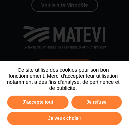
Voir le site Vinopôle
Contactez-nous
Ce site utilise des cookies pour son bon
fonctionnement. Merci d'accepter leur utilisation
notamment à des fins d'analyse, de pertinence et
QUI SOMMES-NOUS
AGENDA
PARTENAIRES
de publicité.
ARCHIVE NEWSLETTER
J'accepte tout
Je refuse
Politique de confidentialité
Mentions légales
Je veux choisir
Plan du site
CGV