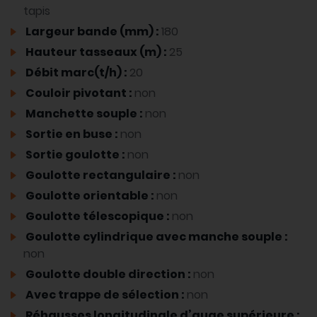
tapis
Largeur bande (mm) :
180
Hauteur tasseaux (m) :
25
Débit marc(t/h) :
20
Couloir pivotant :
non
Manchette souple :
non
Sortie en buse :
non
Sortie goulotte :
non
Goulotte rectangulaire :
non
Goulotte orientable :
non
Goulotte télescopique :
non
Goulotte cylindrique avec manche souple :
non
Goulotte double direction :
non
Avec trappe de sélection :
non
Réhausses longitudinale d’auge supérieure :