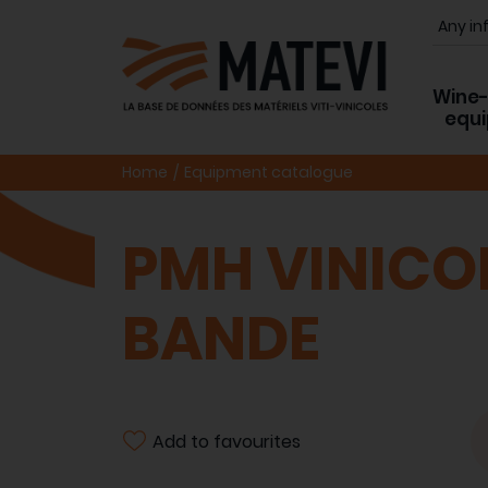
Wine
equ
Home
Equipment catalogue
PMH VINICOL
BANDE
Add to favourites