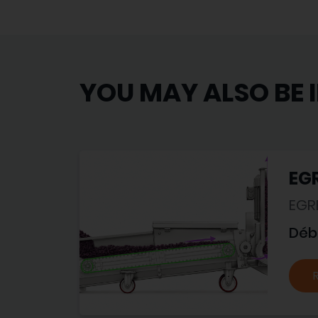
YOU MAY ALSO BE 
EGR
EGR
Débi