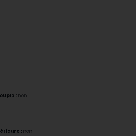
ouple :
non
érieure :
non