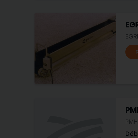
EG
EGR
PMH
PMH 
Débi