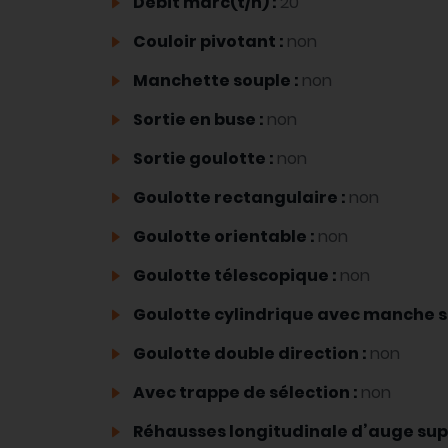
Débit marc(t/h) :
20
Couloir pivotant :
non
Manchette souple :
non
Sortie en buse :
non
Sortie goulotte :
non
Goulotte rectangulaire :
non
Goulotte orientable :
non
Goulotte télescopique :
non
Goulotte cylindrique avec manche s
Goulotte double direction :
non
Avec trappe de sélection :
non
Réhausses longitudinale d’auge sup