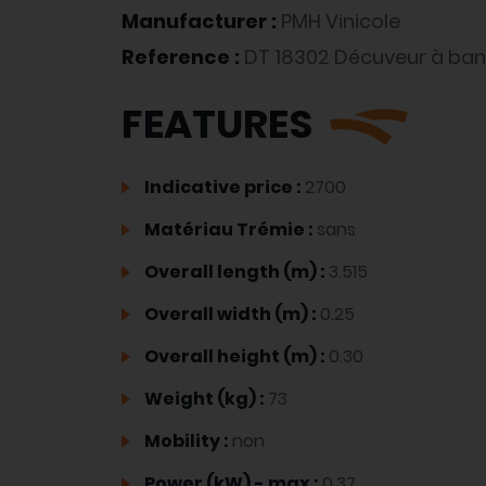
Manufacturer :
PMH Vinicole
Reference :
DT 18302 Décuveur à ba
FEATURES
Indicative price :
2700
Matériau Trémie :
sans
Overall length (m) :
3.515
Overall width (m) :
0.25
Overall height (m) :
0.30
Weight (kg) :
73
Mobility :
non
Power (kW) - max :
0.37