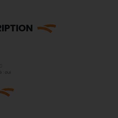
IPTION
NC
 : oui