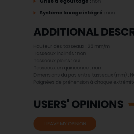
Grille d’égouttage :
non
Système lavage intégré :
non
ADDITIONAL DESCR
Hauteur des tasseaux : 25 mm/m
Tasseaux inclinés : non
Tasseaux pleins : oui
Tasseaux en quinconce : non
Dimensions du pas entre tasseaux (mm) : 
Poignées de préhension à chaque extrémité
USERS' OPINIONS
I LEAVE MY OPINION