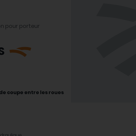
on pour porteur
S
de coupe entre les roues
draulique