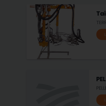
Ta
TER
L
PEL
PEL
L