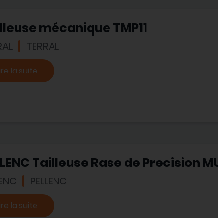
illeuse mécanique TMP11
RAL
TERRAL
ire la suite
LENC Tailleuse Rase de Precision MU
LENC
PELLENC
ire la suite