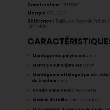
Constructeur :
PELLENC
Marque :
PELLENC
Référence :
Tailleuse Rase de Précisi
OPTIMUM
CARACTÉRISTIQUE
Montage mât polyvalent :
non
Montage sur enjambeur :
non
Montage sur attelage 3 points, tête 
du tracteur :
non
Conditionnement :
Pied palette
Module de taille :
scies circulaires
Motorisation du module de taille :
hy