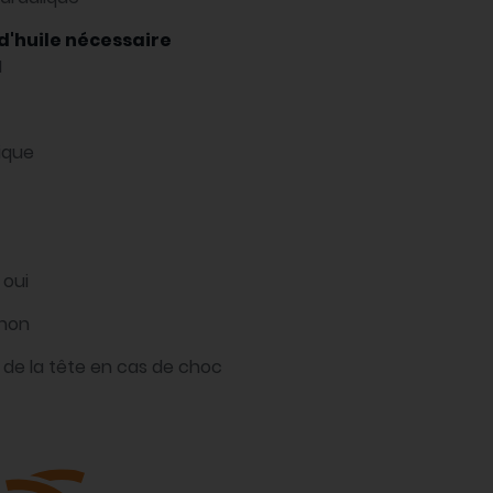
d'huile nécessaire
M
ique
:
oui
non
de la tête en cas de choc