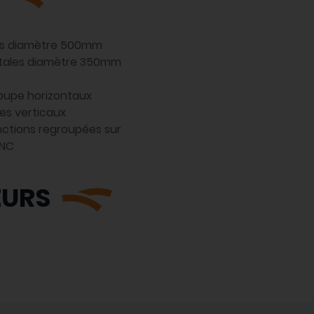
les diamètre 500mm
ntales diamètre 350mm
coupe horizontaux
les verticaux
nctions regroupées sur
ENC
EURS