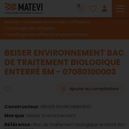
0
To
Accueil
Matériels viti vinicoles
Effluents
Stockage des effluents
Stockage des effluents phytosanitaires
BEISER ENVIRONNEMENT BAC
DE TRAITEMENT BIOLOGIQUE
ENTERRÉ 6M - 07080100003
Ajouter au comparateur
Constructeur :
BEISER ENVIRONNEMENT
Marque :
Beiser Environnement
Référence :
Bac de traitement biologique enterré 6m