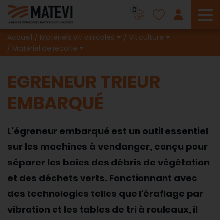
0
To
Accueil
Matériels viti vinicoles
Viticulture
Matériel de récolte
EGRENEUR TRIEUR
EMBARQUÉ
L'égreneur embarqué est un outil essentiel
sur les machines à vendanger, conçu pour
séparer les baies des débris de végétation
et des déchets verts. Fonctionnant avec
des technologies telles que l'éraflage par
vibration et les tables de tri à rouleaux, il