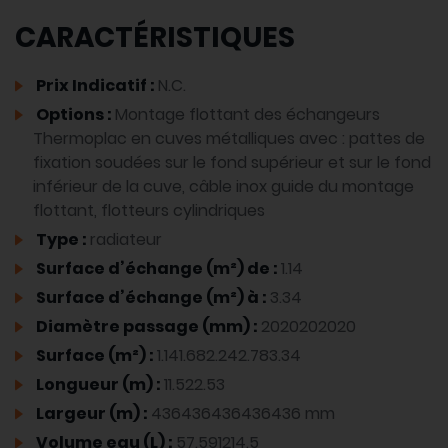
CARACTÉRISTIQUES
Prix Indicatif :
N.C.
Options :
Montage flottant des échangeurs
Thermoplac en cuves métalliques avec : pattes de
fixation soudées sur le fond supérieur et sur le fond
inférieur de la cuve, câble inox guide du montage
flottant, flotteurs cylindriques
Type :
radiateur
Surface d’échange (m²) de :
1.14
Surface d’échange (m²) à :
3.34
Diamètre passage (mm) :
2020202020
Surface (m²) :
1.141.682.242.783.34
Longueur (m) :
11.522.53
Largeur (m) :
436436436436436 mm
Volume eau (L) :
57.591214.5