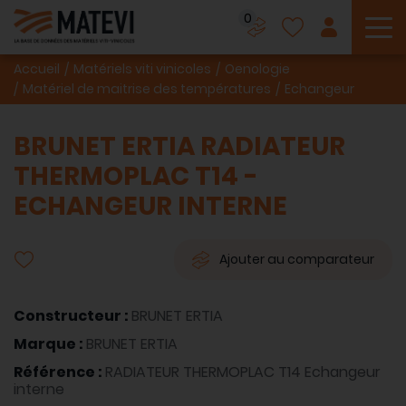
0
To
Accueil
Matériels viti vinicoles
Oenologie
Matériel de maitrise des températures
Echangeur
BRUNET ERTIA RADIATEUR
THERMOPLAC T14 -
ECHANGEUR INTERNE
Ajouter au comparateur
Constructeur :
BRUNET ERTIA
Marque :
BRUNET ERTIA
Référence :
RADIATEUR THERMOPLAC T14 Echangeur
interne