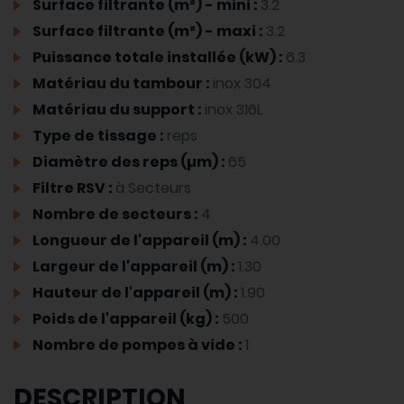
Surface filtrante (m²) - mini :
3.2
Surface filtrante (m²) - maxi :
3.2
Puissance totale installée (kW) :
6.3
Matériau du tambour :
inox 304
Matériau du support :
inox 316L
Type de tissage :
reps
Diamètre des reps (µm) :
65
Filtre RSV :
à Secteurs
Nombre de secteurs :
4
Longueur de l'appareil (m) :
4.00
Largeur de l'appareil (m) :
1.30
Hauteur de l'appareil (m) :
1.90
Poids de l'appareil (kg) :
500
Nombre de pompes à vide :
1
DESCRIPTION