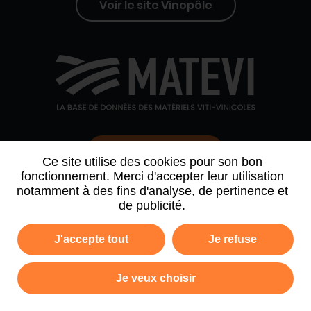
Voir le site Vinopôle
Contactez-nous
Ce site utilise des cookies pour son bon
fonctionnement. Merci d'accepter leur utilisation
notamment à des fins d'analyse, de pertinence et
QUI SOMMES-NOUS
AGENDA
PARTENAIRES
de publicité.
ARCHIVE NEWSLETTER
J'accepte tout
Je refuse
Politique de confidentialité
Mentions légales
Je veux choisir
Plan du site
CGV