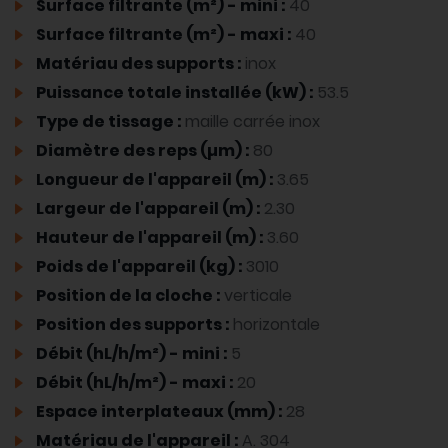
Surface filtrante (m²) - mini :
40
Surface filtrante (m²) - maxi :
40
Matériau des supports :
inox
Puissance totale installée (kW) :
53.5
Type de tissage :
maille carrée inox
Diamètre des reps (µm) :
80
Longueur de l'appareil (m) :
3.65
Largeur de l'appareil (m) :
2.30
Hauteur de l'appareil (m) :
3.60
Poids de l'appareil (kg) :
3010
Position de la cloche :
verticale
Position des supports :
horizontale
Débit (hL/h/m²) - mini :
5
Débit (hL/h/m²) - maxi :
20
Espace interplateaux (mm) :
28
Matériau de l'appareil :
A. 304