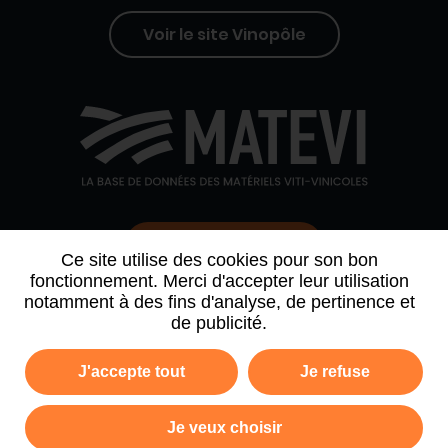
Voir le site Vinopôle
Contactez-nous
Ce site utilise des cookies pour son bon
fonctionnement. Merci d'accepter leur utilisation
notamment à des fins d'analyse, de pertinence et
QUI SOMMES-NOUS
AGENDA
PARTENAIRES
de publicité.
ARCHIVE NEWSLETTER
J'accepte tout
Je refuse
Politique de confidentialité
Mentions légales
Je veux choisir
Plan du site
CGV