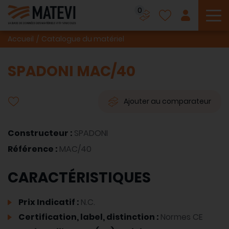
0
To
Accueil
Catalogue du matériel
SPADONI MAC/40
Ajouter au comparateur
Constructeur :
SPADONI
Référence :
MAC/40
CARACTÉRISTIQUES
Prix Indicatif :
N.C.
Certification, label, distinction :
Normes CE