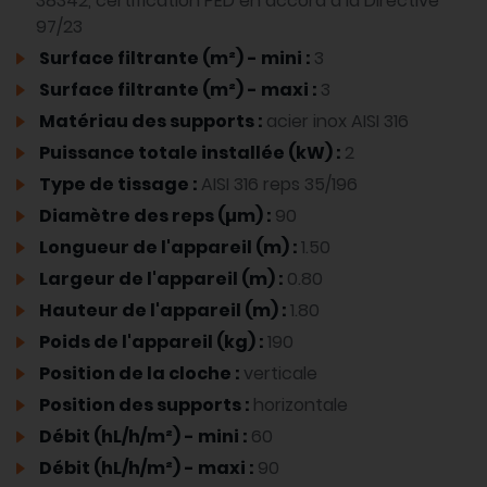
38342, certification PED en accord à la Directive
97/23
Surface filtrante (m²) - mini :
3
Surface filtrante (m²) - maxi :
3
Matériau des supports :
acier inox AISI 316
Puissance totale installée (kW) :
2
Type de tissage :
AISI 316 reps 35/196
Diamètre des reps (µm) :
90
Longueur de l'appareil (m) :
1.50
Largeur de l'appareil (m) :
0.80
Hauteur de l'appareil (m) :
1.80
Poids de l'appareil (kg) :
190
Position de la cloche :
verticale
Position des supports :
horizontale
Débit (hL/h/m²) - mini :
60
Débit (hL/h/m²) - maxi :
90