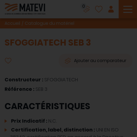
0
To
Accueil
Catalogue du matériel
SFOGGIATECH SEB 3
Ajouter au comparateur
Constructeur :
SFOGGIATECH
Référence :
SEB 3
CARACTÉRISTIQUES
Prix Indicatif :
N.C.
Certification, label, distinction :
UNI EN ISO