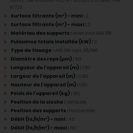
38342, Certification PED en accord à la directive
97/23.
Surface filtrante (m²) - mini :
2
Surface filtrante (m²) - maxi :
2
Matériau des supports :
acier inox AISI 316
Puissance totale installée (kW) :
2
Type de tissage :
AISI 316 reps 35/196
Diamètre des reps (µm) :
90
Longueur de l'appareil (m) :
1.50
Largeur de l'appareil (m) :
0.80
Hauteur de l'appareil (m) :
1.80
Poids de l'appareil (kg) :
180
Position de la cloche :
verticale
Position des supports :
horizontale
Débit (hL/h/m²) - mini :
40
Débit (hL/h/m²) - maxi :
60