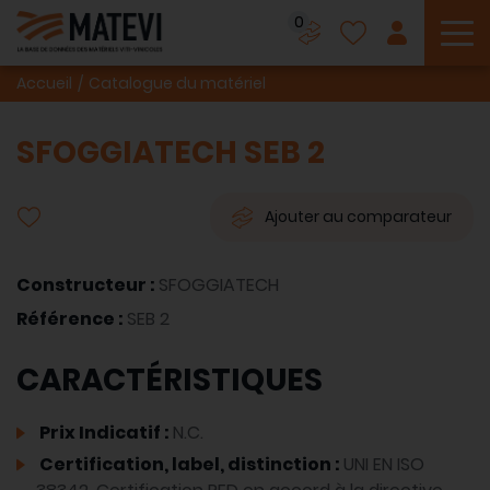
0
To
Accueil
Catalogue du matériel
SFOGGIATECH SEB 2
Ajouter au comparateur
Constructeur :
SFOGGIATECH
Référence :
SEB 2
CARACTÉRISTIQUES
Prix Indicatif :
N.C.
Certification, label, distinction :
UNI EN ISO