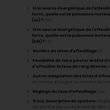
Si la source énergétique de l'effeuil
force, quelle est la puissance mote
(cv) ? :
50
Si la source énergétique de l'effeuil
force, quelle est la puissance mote
(kW) ? :
37
Nombre de têtes d'effeuillage :
2
Possibilité de faire pivoter la tête d’
d’effeuiller la face de rang désirée :
Autres adaptation des têtes d'effeui
de hauteur et largeur au moment du mo
Réglage du taux d'effeuillage :
oui
Si oui, description du système :
Réglag
des jets d'air par un régulateur de débit