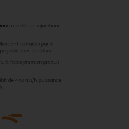
sez :
monté sur enjambeur
illes sont détruites par le
t projetés dans la nature
inu à faible pression produit
ébit de 440 m3/h, puissance
kW