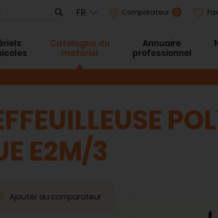
Fav
0
Comparateur
riels
Catalogue du
Annuaire
inicoles
matériel
professionnel
FFEUILLEUSE PO
E E2M/3
Ajouter au comparateur