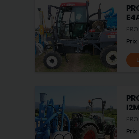
PR
E4
PRO
Prix
L
PR
I2
PRO
Prix