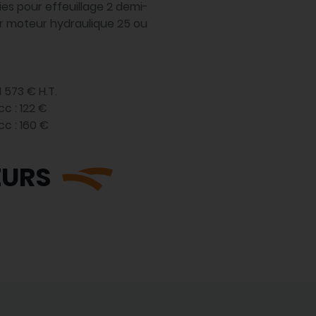
oies pour effeuillage 2 demi-
r moteur hydraulique 25 ou
 573 € H.T.
c : 122 €
c : 160 €
EURS