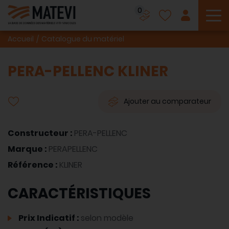
0
To
Accueil
Catalogue du matériel
PERA-PELLENC KLINER
Ajouter au comparateur
Constructeur :
PERA-PELLENC
Marque :
PERAPELLENC
Référence :
KLINER
CARACTÉRISTIQUES
Prix Indicatif :
selon modèle