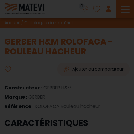
0
To
Accueil
Catalogue du matériel
GERBER H&M ROLOFACA -
ROULEAU HACHEUR
Ajouter au comparateur
Constructeur :
GERBER H&M
Marque :
GERBER
Référence :
ROLOFACA Rouleau hacheur
CARACTÉRISTIQUES