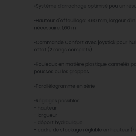
•Système d'arrachage optimisé pou un résu
•Hauteur d'effeuillage: 490 mm, largeur d’i
nécessaire: 1,60 m
•Commande Confort avec joystick pour huit
effet (2 rangs complets)
•Rouleaux en matière plastique cannelés po
pousses ou les grappes
•Parallélogramme en série
•Réglages possibles:
- hauteur
- largueur
- déport hydraulique
- cadre de stockage réglable en hauteur (h