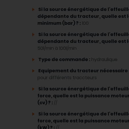
Si la source énergétique de l'effeuil
dépendante du tracteur, quelle est l
minimum (bar) ? :
100
Si la source énergétique de l'effeuil
dépendante du tracteur, quelle est le 
50l/min à 100l/min
Type de commande :
hydraulique
Equipement du tracteur nécessaire 
pour différents traccteurs
Si la source énergétique de l'effeuil
force, quelle est la puissance mote
(cv) ? :
//
Si la source énergétique de l'effeuil
force, quelle est la puissance mote
(kW) ? :
//