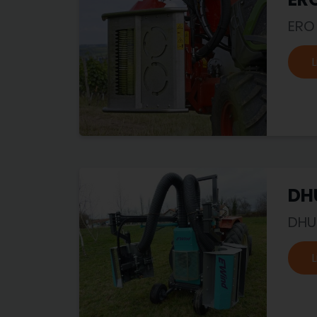
ERO
L
DHU
DHU
L