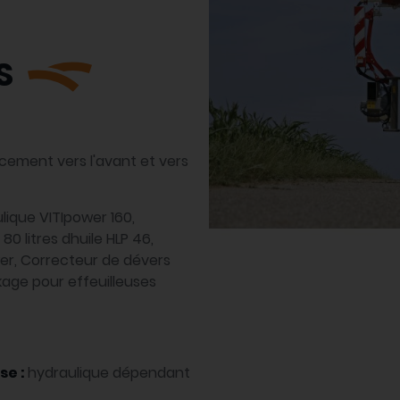
S
acement vers l'avant et vers
lique VITIpower 160,
0 litres dhuile HLP 46,
wer, Correcteur de dévers
kage pour effeuilleuses
se :
hydraulique dépendant