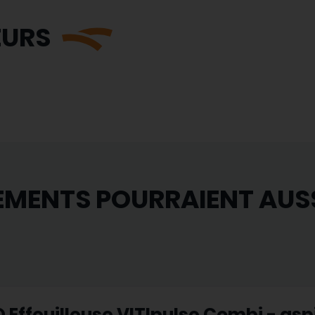
EURS
EMENTS POURRAIENT AUS
 Effeuilleuse VITIpulse Combi - asp