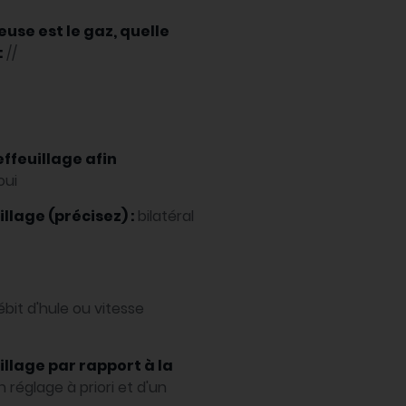
euse est le gaz, quelle
:
//
effeuillage afin
oui
llage (précisez) :
bilatéral
ébit d'hule ou vitesse
illage par rapport à la
 réglage à priori et d'un