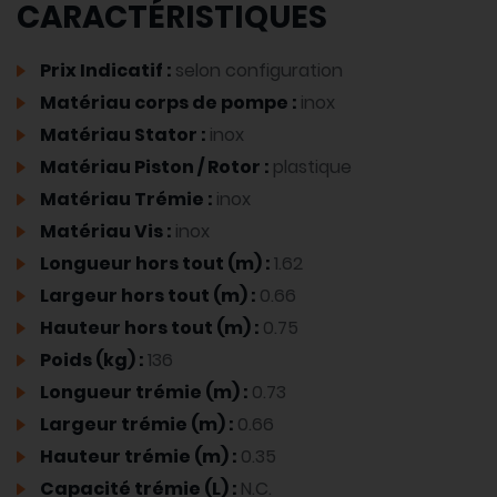
CARACTÉRISTIQUES
Prix Indicatif :
selon configuration
Matériau corps de pompe :
inox
Matériau Stator :
inox
Matériau Piston / Rotor :
plastique
Matériau Trémie :
inox
Matériau Vis :
inox
Longueur hors tout (m) :
1.62
Largeur hors tout (m) :
0.66
Hauteur hors tout (m) :
0.75
Poids (kg) :
136
Longueur trémie (m) :
0.73
Largeur trémie (m) :
0.66
Hauteur trémie (m) :
0.35
Capacité trémie (L) :
N.C.