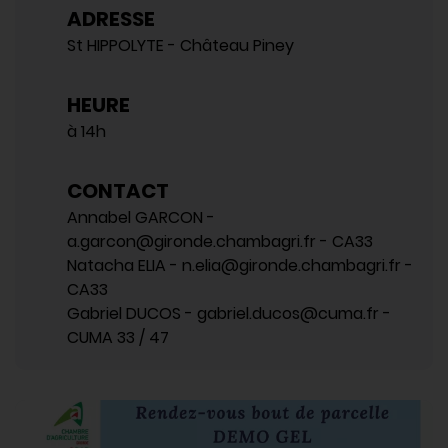
ADRESSE
St HIPPOLYTE - Château Piney
HEURE
à 14h
CONTACT
Annabel GARCON -
a.garcon@gironde.chambagri.fr - CA33
Natacha ELIA - n.elia@gironde.chambagri.fr -
CA33
Gabriel DUCOS - gabriel.ducos@cuma.fr -
CUMA 33 / 47