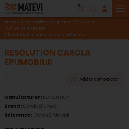
0
To
Home
Wine-making equipment
Effluents
Effluent treatment
Treatment of phytosanitary effluents
RESOLUTION CAROLA
EPUMOBIL®
Add to comparator
Manufacturer :
RESOLUTION
Brand :
Carola EPUmobil
Reference :
Carola EPUmobil