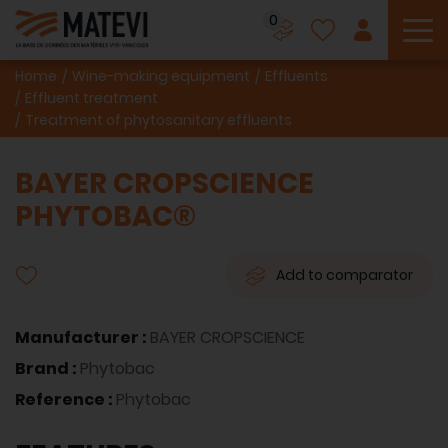
0
To
Home
Wine-making equipment
Effluents
Effluent treatment
Treatment of phytosanitary effluents
BAYER CROPSCIENCE
PHYTOBAC®
Add to comparator
Manufacturer :
BAYER CROPSCIENCE
Brand :
Phytobac
Reference :
Phytobac