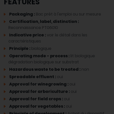
FEATURES
Packaging :
Bac prêt à l'emploi ou sur mesure
Certification, label, distinction :
Reconnaissance PT06010
Indicative price :
voir le détail dans les
caractéristiques
Principle :
biologique
Operating mode - process :
lit biologique
dégradation biologique sur substrat
Hazardous waste to be treated :
non
Spreadable effluent :
oui
Approval for winegrowing :
oui
Approval for arboriculture :
oui
Approval for field crops :
oui
Approval for vegetables :
oui
Principle of development :
Achat du dispositif