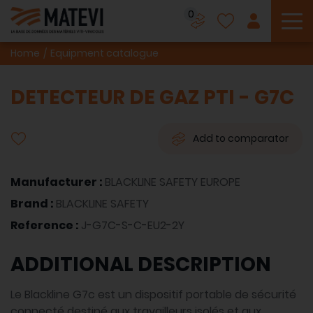
0
To
Home
Equipment catalogue
DETECTEUR DE GAZ PTI - G7C
Add to comparator
Manufacturer :
BLACKLINE SAFETY EUROPE
Brand :
BLACKLINE SAFETY
Reference :
J-G7C-S-C-EU2-2Y
ADDITIONAL DESCRIPTION
Le Blackline G7c est un dispositif portable de sécurité
connecté destiné aux travailleurs isolés et aux