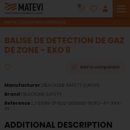
0
To
Home
Equipment catalogue
BALISE DE DETECTION DE GAZ
DE ZONE - EXO 8
Add to comparator
Manufacturer :
BLACKLINE SAFETY EUROPE
Brand :
BLACKLINE SAFETY
Reference :
J-EX8N-01-EU2-000000-5CFO-4Y-XXX-
3Y
ADDITIONAL DESCRIPTION