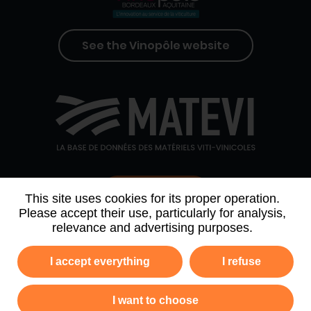
See the Vinopôle website
Contact us
This site uses cookies for its proper operation.
Please accept their use, particularly for analysis,
relevance and advertising purposes.
WHO WE ARE
AGENDA
PARTNERS
I accept everything
I refuse
NEWSLETTER ARCHIVE
I want to choose
Privacy policy
Legal information
Site map
GTC