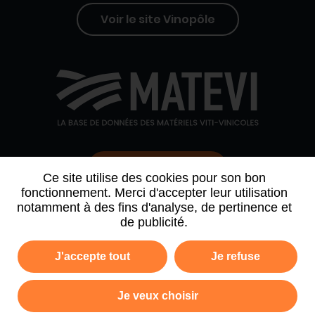
Voir le site Vinopôle
Contactez-nous
Ce site utilise des cookies pour son bon
fonctionnement. Merci d'accepter leur utilisation
notamment à des fins d'analyse, de pertinence et
QUI SOMMES-NOUS
AGENDA
PARTENAIRES
de publicité.
ARCHIVE NEWSLETTER
J'accepte tout
Je refuse
Politique de confidentialité
Mentions légales
Je veux choisir
Plan du site
CGV