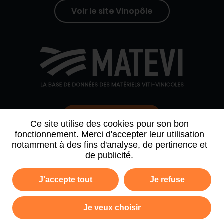
Voir le site Vinopôle
Contactez-nous
Ce site utilise des cookies pour son bon
fonctionnement. Merci d'accepter leur utilisation
notamment à des fins d'analyse, de pertinence et
QUI SOMMES-NOUS
AGENDA
PARTENAIRES
de publicité.
ARCHIVE NEWSLETTER
J'accepte tout
Je refuse
Politique de confidentialité
Mentions légales
Je veux choisir
Plan du site
CGV