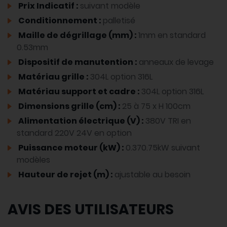
Prix Indicatif :
suivant modèle
Conditionnement :
palletisé
Maille de dégrillage (mm) :
1mm en standard
0.53mm
Dispositif de manutention :
anneaux de levage
Matériau grille :
304L option 316L
Matériau support et cadre :
304L option 316L
Dimensions grille (cm) :
25 à 75 x H 100cm
Alimentation électrique (V) :
380V TRI en
standard 220V 24V en option
Puissance moteur (kW) :
0.370.75kW suivant
modèles
Hauteur de rejet (m) :
ajustable au besoin
AVIS DES UTILISATEURS