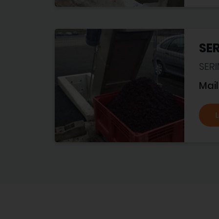
SER
SER
Mail
L