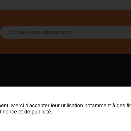
 SOMMES-NOUS
PARTENAIRES
NDA
ARCHIVE NEWSLETTER
ent. Merci d'accepter leur utilisation notamment à des fi
tinence et de publicité.
ue de confidentialité
Mentions légales
Plan du site
CGV