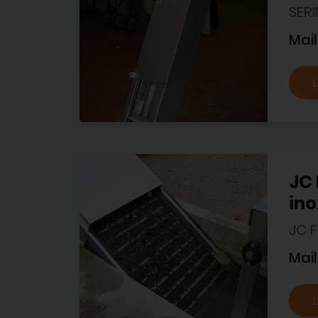
SER
Mail
L
JC 
ino
JC 
Mail
L