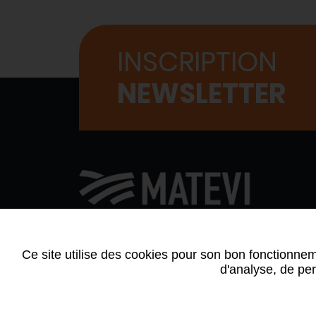
INSCRIPTION
NEWSLETTER
QUI
AGE
Ce site utilise des cookies pour son bon fonctionnem
Contactez-nous
d'analyse, de per
Politiq