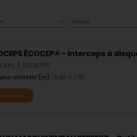
el
Marque
OCEPS ÉCOCEP® - Interceps à disqu
CEPS
ECOCEPS
geur châssis (m) :
0.46 à 2.60
ire la suite