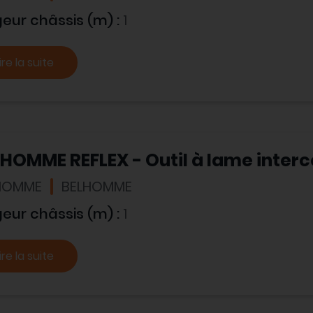
geur châssis (m) :
1
ire la suite
HOMME REFLEX - Outil à lame inter
HOMME
BELHOMME
geur châssis (m) :
1
ire la suite