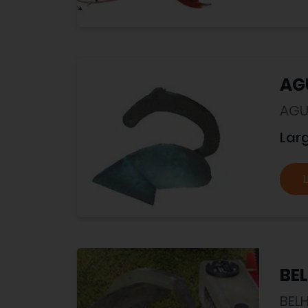
AG
AGU
Lar
L
BE
BEL