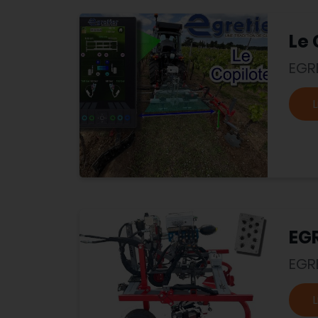
Le 
EGR
L
EGR
EGR
L