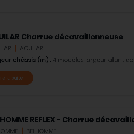
UILAR Charrue décavaillonneuse
ILAR
AGUILAR
geur châssis (m) :
4 modèles largeur allant de 
ire la suite
LHOMME REFLEX - Charrue décavail
HOMME
BELHOMME