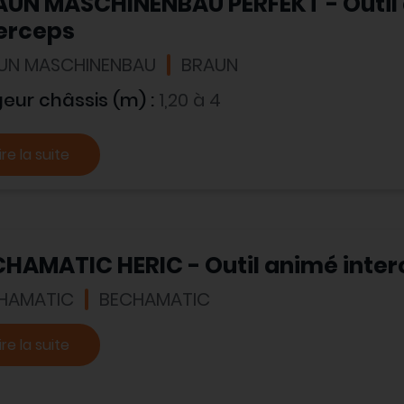
AUN MASCHINENBAU PERFEKT - Outil
terceps
UN MASCHINENBAU
BRAUN
geur châssis (m) :
1,20 à 4
ire la suite
HAMATIC HERIC - Outil animé inte
HAMATIC
BECHAMATIC
ire la suite