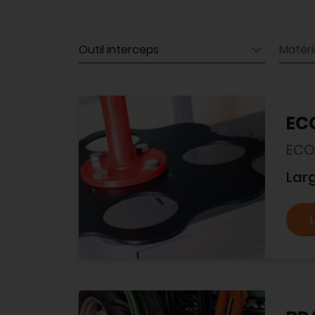
Matériel
Matéri
EC
ECO
Lar
L