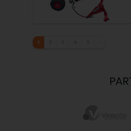
1
2
3
4
5
›
PAR