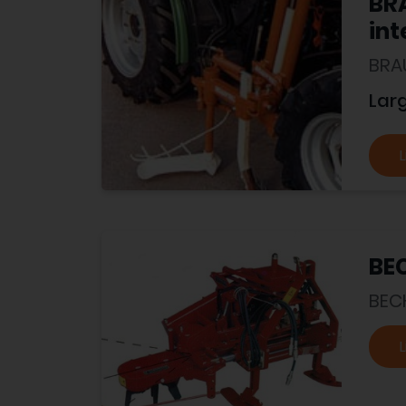
BR
in
BRA
Lar
L
BEC
BEC
L