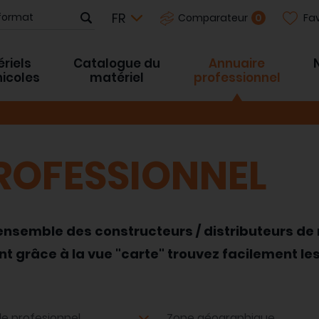
Fav
0
Comparateur
riels
Catalogue du
Annuaire
inicoles
matériel
professionnel
ROFESSIONNEL
'ensemble des constructeurs / distributeurs de 
grâce à la vue "carte" trouvez facilement les
e profesionnel
Zone géographique