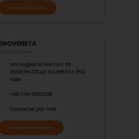
www.collard.eu
ENOVENETA
Constructeur
Via Guglielmo Marconi, 56
35016 PIAZZOLA SUL BRENTA (PD)
Italie
+39 049 5590358
Contacter par mail
www.enoveneta.it