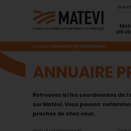
Maté
viti v
Accueil
Annuaire professionnel
ANNUAIRE P
Retrouvez ici les coordonnées de l
sur Matévi. Vous pouvez notamment 
proches de chez vous.
Nom du professionnel
Type d