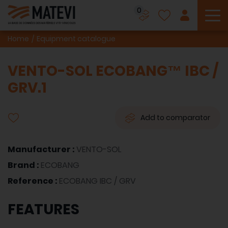
0
To
Home
Equipment catalogue
VENTO-SOL ECOBANG™ IBC /
GRV.1
Add to comparator
Manufacturer :
VENTO-SOL
Brand :
ECOBANG
Reference :
ECOBANG IBC / GRV
FEATURES