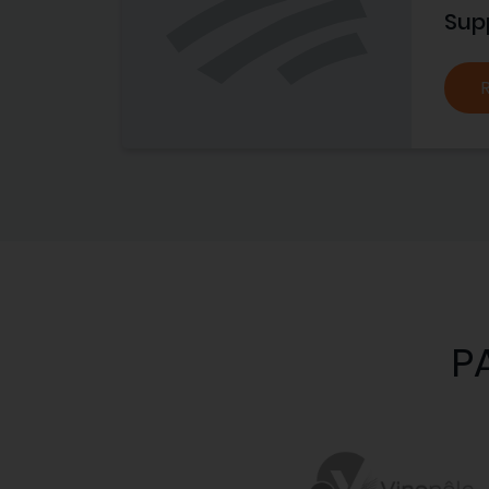
Sup
P