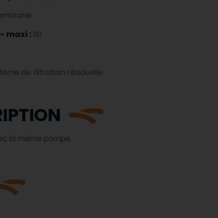
embrane
- maxi :
110
tème de filtration résiduelle
IPTION
 avec la même pompe