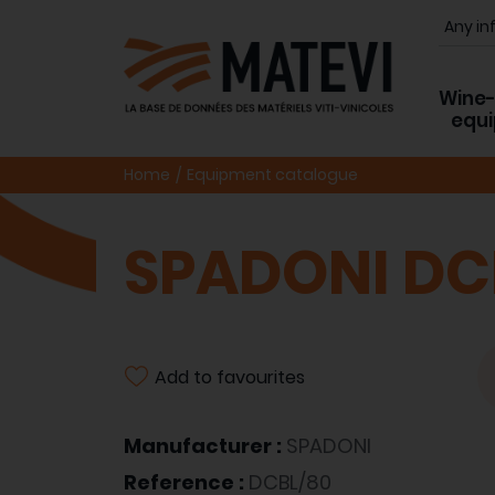
Wine
equ
Home
Equipment catalogue
SPADONI DC
Add to favourites
Manufacturer :
SPADONI
Reference :
DCBL/80