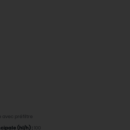
 avec préfiltre
ipale (hl/h) :
100