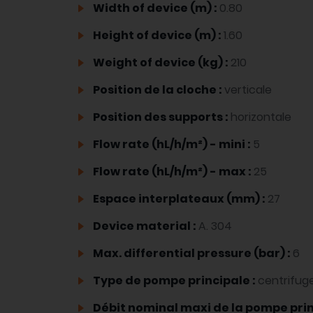
Width of device (m) :
0.80
Height of device (m) :
1.60
Weight of device (kg) :
210
Position de la cloche :
verticale
Position des supports :
horizontale
Flow rate (hL/h/m²) - mini :
5
Flow rate (hL/h/m²) - max :
25
Espace interplateaux (mm) :
27
Device material :
A. 304
Max. differential pressure (bar) :
6
Type de pompe principale :
centrifuge
Débit nominal maxi de la pompe princ