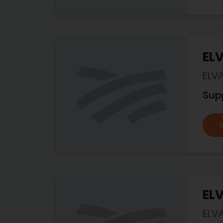
EL
ELV
Sup
EL
ELV