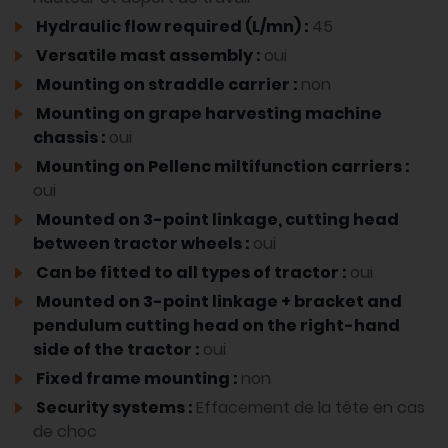
Hydraulic flow required (L/mn) :
45
Versatile mast assembly :
oui
Mounting on straddle carrier :
non
Mounting on grape harvesting machine
chassis :
oui
Mounting on Pellenc miltifunction carriers :
oui
Mounted on 3-point linkage, cutting head
between tractor wheels :
oui
Can be fitted to all types of tractor :
oui
Mounted on 3-point linkage + bracket and
pendulum cutting head on the right-hand
side of the tractor :
oui
Fixed frame mounting :
non
Security systems :
Effacement de la tête en cas
de choc