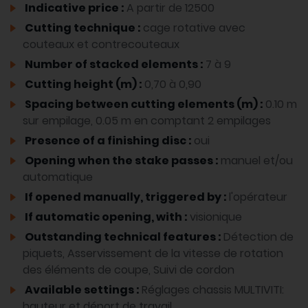
Indicative price :
A partir de 12500
Cutting technique :
cage rotative avec
couteaux et contrecouteaux
Number of stacked elements :
7 à 9
Cutting height (m) :
0,70 à 0,90
Spacing between cutting elements (m) :
0.10 m
sur empilage, 0.05 m en comptant 2 empilages
Presence of a finishing disc :
oui
Opening when the stake passes :
manuel et/ou
automatique
If opened manually, triggered by :
l'opérateur
If automatic opening, with :
visionique
Outstanding technical features :
Détection de
piquets, Asservissement de la vitesse de rotation
des éléments de coupe, Suivi de cordon
Available settings :
Réglages chassis MULTIVITI:
hauteur et déport de travail