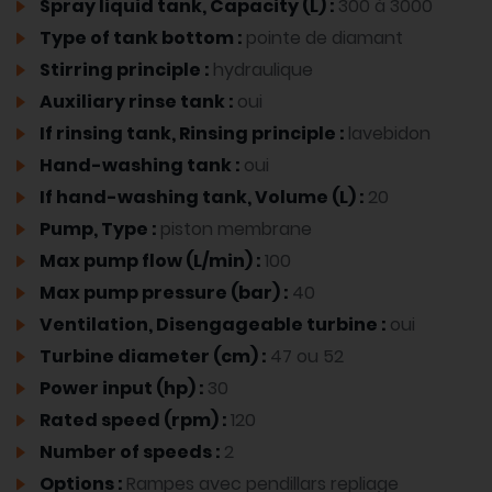
Spray liquid tank, Capacity (L) :
300 à 3000
Type of tank bottom :
pointe de diamant
Stirring principle :
hydraulique
Auxiliary rinse tank :
oui
If rinsing tank, Rinsing principle :
lavebidon
Hand-washing tank :
oui
If hand-washing tank, Volume (L) :
20
Pump, Type :
piston membrane
Max pump flow (L/min) :
100
Max pump pressure (bar) :
40
Ventilation, Disengageable turbine :
oui
Turbine diameter (cm) :
47 ou 52
Power input (hp) :
30
Rated speed (rpm) :
120
Number of speeds :
2
Options :
Rampes avec pendillars repliage