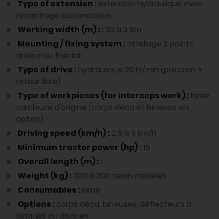
Type of extension :
extension hydraulique avec
recentrage automatique
Working width (m) :
1,30 à 3,5m
Mounting / fixing system :
attellage 3 points
arrière ou frontal
Type of drive :
hydraulique 20 lit/min (pression +
retour libre)
Type of workpieces (for interceps work) :
lame
sarcleuse d'origine (corps déca et bineuse en
option)
Driving speed (km/h) :
2,5 à 5 km/h
Minimum tractor power (hp) :
15
Overall length (m) :
1
Weight (kg) :
200 à 300 selon modèles
Consumables :
lame
Options :
corps déca, bineuses, déflecteurs à
plaques ou disques