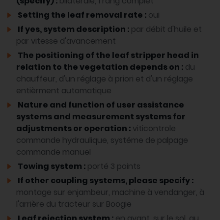
(specify) :
bilatérale, 1 rang complet
Setting the leaf removal rate :
oui
If yes, system description :
par débit d'huile et
par vitesse d'avancement
The positioning of the leaf stripper head in
relation to the vegetation depends on :
du
chauffeur, d'un réglage à priori et d'un réglage
entièrment automatique
Nature and function of user assistance
systems and measurement systems for
adjustments or operation :
viticontrole
commande hydraulique, systéme de palpage
commande manuel
Towing system :
porté 3 points
If other coupling systems, please specify :
montage sur enjambeur, machine à vendanger, à
l'arrière du tracteur sur Boogie
Leaf rejection system :
en avant, sur le sol, au