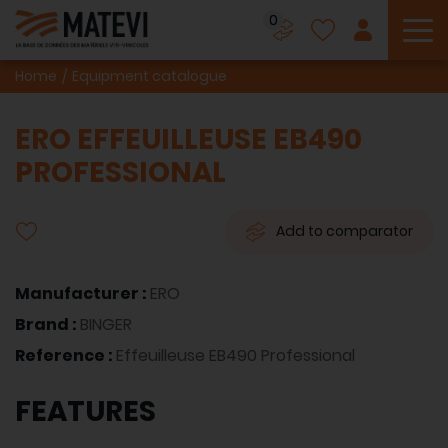
0
To
Home
Equipment catalogue
ERO EFFEUILLEUSE EB490
PROFESSIONAL
Add to comparator
Manufacturer :
ERO
Brand :
BINGER
Reference :
Effeuilleuse EB490 Professional
FEATURES