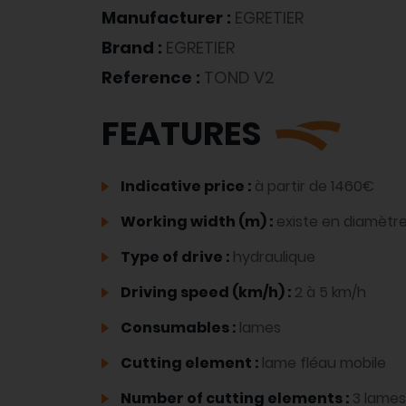
Manufacturer :
EGRETIER
Brand :
EGRETIER
Reference :
TOND V2
FEATURES
Indicative price :
à partir de 1460€
Working width (m) :
existe en diamètr
Type of drive :
hydraulique
Driving speed (km/h) :
2 à 5 km/h
Consumables :
lames
Cutting element :
lame fléau mobile
Number of cutting elements :
3 lames