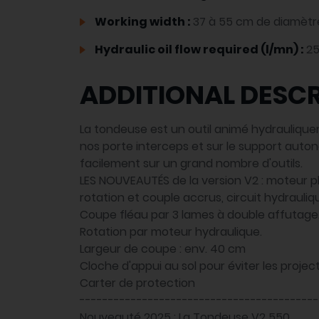
Working width :
37 à 55 cm de diamètr
Hydraulic oil flow required (l/mn) :
25
ADDITIONAL DESCR
La tondeuse est un outil animé hydraulique
nos porte interceps et sur le support auto
facilement sur un grand nombre d'outils.
LES NOUVEAUTÉS de la version V2 : moteur pl
rotation et couple accrus, circuit hydrauli
Coupe fléau par 3 lames à double affutage
Rotation par moteur hydraulique.
Largeur de coupe : env. 40 cm
Cloche d'appui au sol pour éviter les projec
Carter de protection
------------------------------------------
Nouveauté 2025 : La Tondeuse V2 550