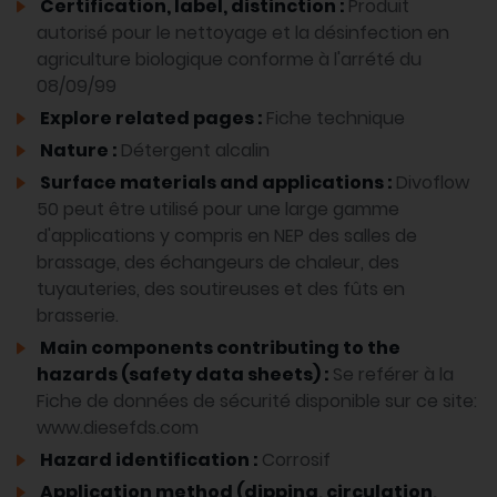
Certification, label, distinction :
Produit
autorisé pour le nettoyage et la désinfection en
agriculture biologique conforme à l'arrété du
08/09/99
Explore related pages :
Fiche technique
Nature :
Détergent alcalin
Surface materials and applications :
Divoflow
50 peut être utilisé pour une large gamme
d'applications y compris en NEP des salles de
brassage, des échangeurs de chaleur, des
tuyauteries, des soutireuses et des fûts en
brasserie.
Main components contributing to the
hazards (safety data sheets) :
Se reférer à la
Fiche de données de sécurité disponible sur ce site:
www.diesefds.com
Hazard identification :
Corrosif
Application method (dipping, circulation,