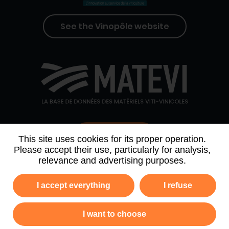
See the Vinopôle website
Contact us
This site uses cookies for its proper operation.
Please accept their use, particularly for analysis,
relevance and advertising purposes.
WHO WE ARE
AGENDA
PARTNERS
I accept everything
I refuse
NEWSLETTER ARCHIVE
I want to choose
Privacy policy
Legal information
Site map
GTC