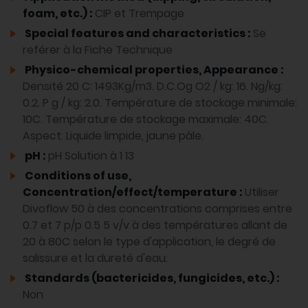
foam, etc.) :
CIP et Trempage
Special features and characteristics :
Se
reférer à la Fiche Technique
Physico-chemical properties, Appearance :
Densité 20 C: 1493Kg/m3. D.C.Og O2 / kg: 16. Ng/kg:
0.2. P g / kg: 2.0. Température de stockage minimale:
10C. Température de stockage maximale: 40C.
Aspect: Liquide limpide, jaune pâle.
pH :
pH Solution à 1 13
Conditions of use,
Concentration/effect/temperature :
Utiliser
Divoflow 50 à des concentrations comprises entre
0.7 et 7 p/p 0.5 5 v/v à des températures allant de
20 à 80C selon le type d'application, le degré de
salissure et la dureté d'eau.
Standards (bactericides, fungicides, etc.) :
Non