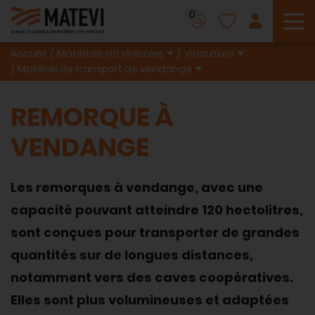
0
To
Accueil
Matériels viti vinicoles
Viticulture
Matériel de transport de vendange
REMORQUE À
VENDANGE
Les remorques à vendange, avec une
capacité pouvant atteindre 120 hectolitres,
sont conçues pour transporter de grandes
quantités sur de longues distances,
notamment vers des caves coopératives.
Elles sont plus volumineuses et adaptées