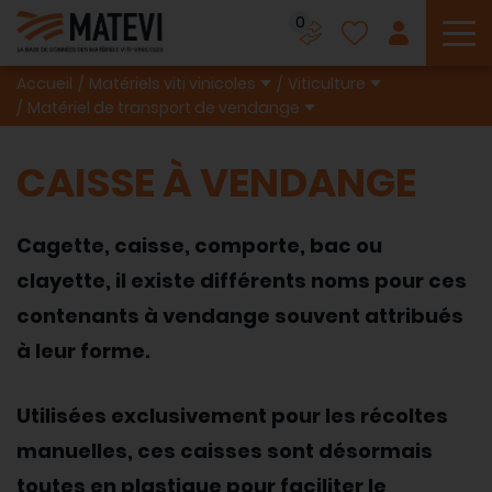
0
To
Accueil
Matériels viti vinicoles
Viticulture
Matériel de transport de vendange
CAISSE À VENDANGE
Cagette, caisse, comporte, bac ou
clayette, il existe différents noms pour ces
contenants à vendange souvent attribués
à leur forme.
Utilisées exclusivement pour les récoltes
manuelles, ces caisses sont désormais
toutes en plastique pour faciliter le