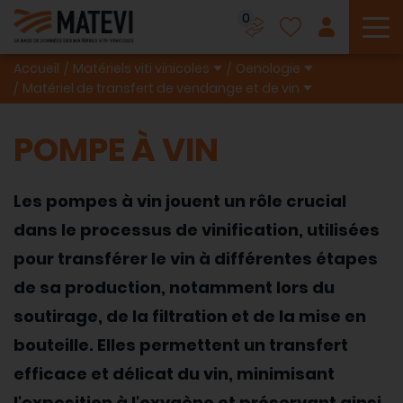
0
To
Accueil
Matériels viti vinicoles
Oenologie
Matériel de transfert de vendange et de vin
POMPE À VIN
Les pompes à vin jouent un rôle crucial
dans le processus de vinification, utilisées
pour transférer le vin à différentes étapes
de sa production, notamment lors du
soutirage, de la filtration et de la mise en
bouteille. Elles permettent un transfert
efficace et délicat du vin, minimisant
l'exposition à l'oxygène et préservant ainsi