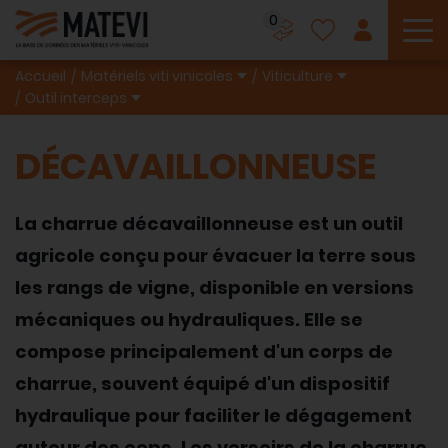
0
To
Accueil
Matériels viti vinicoles
Viticulture
Outil interceps
DÉCAVAILLONNEUSE
La charrue décavaillonneuse est un outil
agricole conçu pour évacuer la terre sous
les rangs de vigne, disponible en versions
mécaniques ou hydrauliques. Elle se
compose principalement d'un corps de
charrue, souvent équipé d'un dispositif
hydraulique pour faciliter le dégagement
autour des ceps. Les versoirs de la charrue